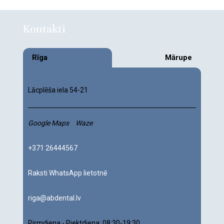
Kontakti
Rīga
Mārupe
Lācplēša iela 54-21
Google Maps
Waze
+371 26444567
Raksti WhatsApp lietotnē
riga@abdental.lv
Pirmdiena - Piektdiena:
08:30-19:30