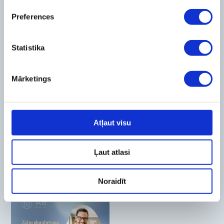
Preferences
BĒRNU ZOBĀRSTNIECĪBA
HIGIĒNA
Statistika
Mārketings
Atļaut visu
Ļaut atlasi
ZOBU BALINĀŠANA
ESTĒTISKĀ PROTEZĒŠANA
Noraidīt