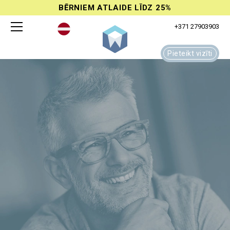
BĒRNIEM ATLAIDE LĪDZ 25%
+371 27903903
Pieteikt vizīti