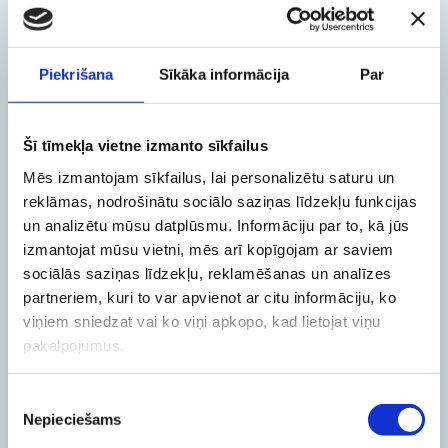
Piekrišana
Sīkāka informācija
Par
Šī tīmekļa vietne izmanto sīkfailus
Mēs izmantojam sīkfailus, lai personalizētu saturu un
reklāmas, nodrošinātu sociālo saziņas līdzekļu funkcijas
un analizētu mūsu datplūsmu. Informāciju par to, kā jūs
izmantojat mūsu vietni, mēs arī kopīgojam ar saviem
ZOBU KANĀLU ĀRSTĒŠANA
ZOBU EKSTRAKCIJA UN
ĶIRURĢIJA
sociālās saziņas līdzekļu, reklamēšanas un analīzes
partneriem, kuri to var apvienot ar citu informāciju, ko
viņiem sniedzat vai ko viņi apkopo, kad lietojat viņu
pakalpojumus.
Piekrišanas
Nepieciešams
izvēle