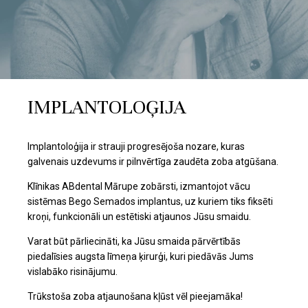
IMPLANTOLOĢIJA
Implantoloģija ir strauji progresējoša nozare, kuras
galvenais uzdevums ir pilnvērtīga zaudēta zoba atgūšana.
Klīnikas ABdental Mārupe zobārsti, izmantojot vācu
sistēmas Bego Semados implantus, uz kuriem tiks fiksēti
kroņi, funkcionāli un estētiski atjaunos Jūsu smaidu.
Varat būt pārliecināti, ka Jūsu smaida pārvērtībās
piedalīsies augsta līmeņa ķirurģi, kuri piedāvās Jums
vislabāko risinājumu.
Trūkstoša zoba atjaunošana kļūst vēl pieejamāka!