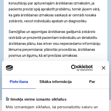
konsultāciju par aptuvenajām ārstēšanas izmaksām, ja
pacients precīzi spēj aprakstīt problēmu, tomēr jāņem vērā,
ka gala ārstēšanas izmaksas saskaņā ar cenrādi nosaka
zobārsts, veicot individuālu apskati un diagnostiku.
Sarežģītas un apjomīgas ārstēšanas gadījumā zobārsts
izstrādā un prezentē pacientam individuālu un detalizētu
ārstēšanas plānu, kas ietver visu nepieciešamo informāciju
lēmuma pieņemšanai: plānotās procedūras, ārstēšanas
posmus un ilgumu, kā arī precīzas izmaksas.
Раздельный платеж
Специальные
Piekrišana
Sīkāka informācija
Par
предложения
Šī tīmekļa vietne izmanto sīkfailus
Mēs izmantojam sīkfailus, lai personalizētu saturu un