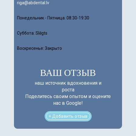
riga@abdental.lv
Понедельник - Пятница:
08:30-19:30
Суббота:
Slēgts
Воскресенье: Закрыто
ВАШ ОТЗЫВ
наш источник вдохновения и
роста
Поделитесь своим опытом и оцените
нас в Google!
+ Добавить отзыв