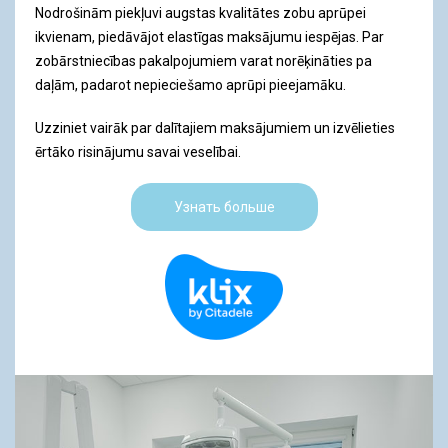
Nodrošinām piekļuvi augstas kvalitātes zobu aprūpei
ikvienam, piedāvājot elastīgas maksājumu iespējas. Par
zobārstniecības pakalpojumiem varat norēķināties pa
daļām, padarot nepieciešamo aprūpi pieejamāku.
Uzziniet vairāk par dalītajiem maksājumiem un izvēlieties
ērtāko risinājumu savai veselībai.
Узнать больше