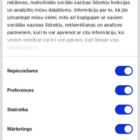
reklāmas, nodrošinātu sociālo saziņas līdzekļu funkcijas
Цены стоматологические услуги
un analizētu mūsu datplūsmu. Informāciju par to, kā jūs
izmantojat mūsu vietni, mēs arī kopīgojam ar saviem
sociālās saziņas līdzekļu, reklamēšanas un analīzes
partneriem, kuri to var apvienot ar citu informāciju, ko
Консультация и диагностика
EUR
viņiem sniedzat vai ko viņi apkopo, kad lietojat viņu
pakalpojumus.
Консультация
65.00
30 минут
Piekrišanas
Контрольный визит
47.00
Nepieciešams
izvēle
Протяженность до 15 минут
Консультация имплантолога, протезиста или
70.00
Preferences
ортодонта
Консультация или ознакомительный визит
65.00
Statistika
для ребенка
Ortodontijas speciālista konsultācija
50.00
Mārketings
nepilgadīgam pacientam