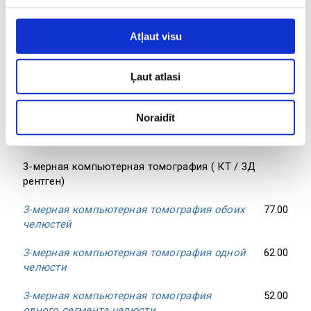
Ortodontijas kontroles vizīte
45.00
Atļaut visu
Консультация специалиста, включающая
75.00
минимальную процедуру
Ļaut atlasi
Составление плана лечения
80.00
Диагностические модели
79.00
Noraidīt
Латеральная цефалометрия
39.00
3-мерная компьютерная томография ( КТ / 3Д
рентген)
3-мерная компьютерная томография обоих
77.00
челюстей
3-мерная компьютерная томография одной
62.00
челюсти
3-мерная компьютерная томография
52.00
одного сегмента челюсти