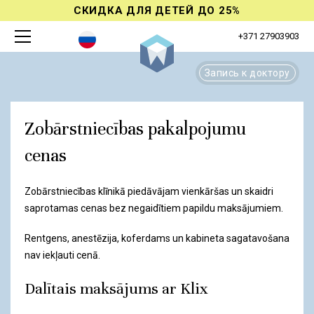
СКИДКА ДЛЯ ДЕТЕЙ ДО 25%
+371 27903903
Запись к доктору
Zobārstniecības pakalpojumu
cenas
Zobārstniecības klīnikā piedāvājam vienkāršas un skaidri
saprotamas cenas bez negaidītiem papildu maksājumiem.
Rentgens, anestēzija, koferdams un kabineta sagatavošana
nav iekļauti cenā.
Dalītais maksājums ar Klix