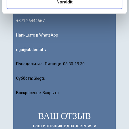
Noraidīt
Google Maps
Waze
+371 26444567
Напишите в WhatsApp
riga@abdental.lv
Понедельник - Пятница:
08:30-19:30
Суббота:
Slēgts
Воскресенье: Закрыто
ВАШ ОТЗЫВ
наш источник вдохновения и