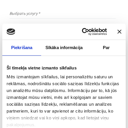
Выбрать услугу *
Ваше сообщение
Piekrišana
Sīkāka informācija
Par
Šī tīmekļa vietne izmanto sīkfailus
Mēs izmantojam sīkfailus, lai personalizētu saturu un
Aktivizēt atlaižu kodu
reklāmas, nodrošinātu sociālo saziņas līdzekļu funkcijas
un analizētu mūsu datplūsmu. Informāciju par to, kā jūs
Соглашаюсь на обработку персональных данных
izmantojat mūsu vietni, mēs arī kopīgojam ar saviem
согласно
Политике конфиденциальности
sociālās saziņas līdzekļu, reklamēšanas un analīzes
partneriem, kuri to var apvienot ar citu informāciju, ko
Informējam, ka pēc Jūsu pieteikuma saņemšanas
viņiem sniedzat vai ko viņi apkopo, kad lietojat viņu
mūsu komanda sazināsies ar Jums telefoniski vai
pakalpojumus.