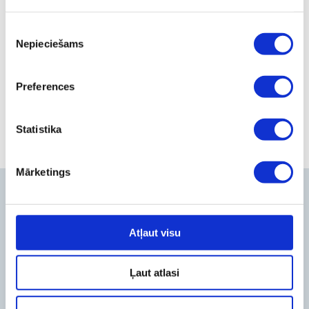
elektroniski, lai precizētu nepieciešamo informāciju un
apstiprinātu vizītes reģistrāciju.
Piekrišanas
Nepieciešams
izvēle
Отправить
Preferences
Statistika
Mārketings
Контакты
Atļaut visu
Rīga
Mārupe
Ļaut atlasi
Филиал на улице Lacplesa