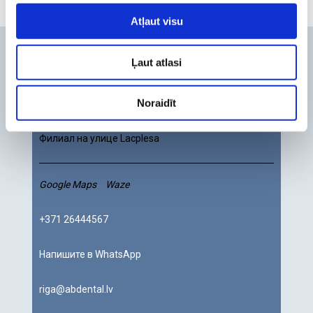
Atļaut visu
Контакты
Ļaut atlasi
Rīga
Mārupe
Noraidīt
Филиал на улице Lacplesa
Google Maps
Waze
+371 26444567
Напишите в WhatsApp
riga@abdental.lv