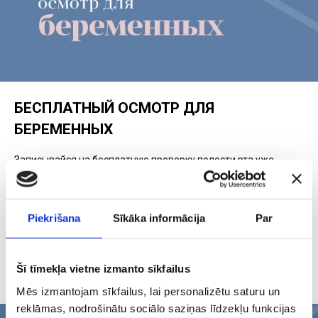
БЕСПЛАТНЫЙ ОСМОТР ДЛЯ
БЕРЕМЕННЫХ
Записывайся на бесплатную проверку полости рта уже
сегодня и подари себе и своему малышу здоровье и
комфорт!
Наши специалисты предоставляют тщательный осмотр, а
Piekrišana
Sīkāka informācija
Par
так же рекомендации, как в этот особенный период
поддерживать здоровую гигиену полости рта.
Предложение действует для беременных женщин
Šī tīmekļa vietne izmanto sīkfailus
(при визите необходимо показать паспорт мамы).
Mēs izmantojam sīkfailus, lai personalizētu saturu un
reklāmas, nodrošinātu sociālo saziņas līdzekļu funkcijas